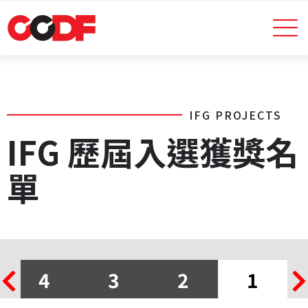
IFG PROJECTS
IFG 歷屆入選獲獎名
單
4
3
2
1