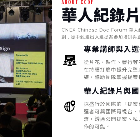
ABOUT CCDF
華人紀錄
CNEX Chinese Doc For
劃，從中甄選出入選提案參加培訓與
專業講師與入選
從片花、製作、發行等
在持續打磨中提升完整
練，協助團隊掌握提案
華人紀錄片與國
採盛行於國際的「提案
選者可與國際電視台、
流，透過公開提案、私
作的可能。