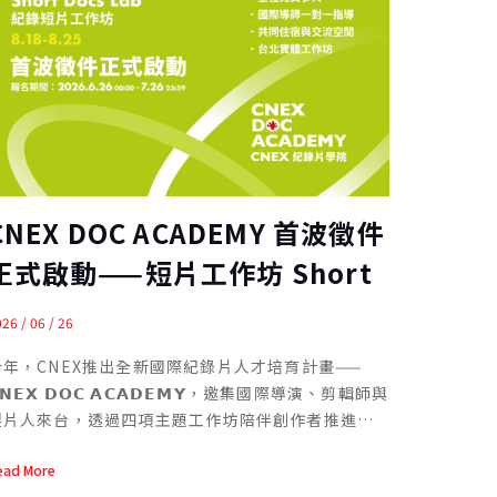
CNEX DOC ACADEMY 首波徵件
正式啟動——短片工作坊 Short
Docs Lab
26 / 06 / 26
今年，CNEX推出全新國際紀錄片人才培育計畫——
𝗡𝗘𝗫 𝗗𝗢𝗖 𝗔𝗖𝗔𝗗𝗘𝗠𝗬，邀集國際導演、剪輯師與
製片人來台，透過四項主題工作坊陪伴創作者推進作
發展。 𝗖𝗡𝗘𝗫 𝗗𝗢𝗖 𝗔𝗖𝗔𝗗𝗘𝗠𝗬 包括 Short
ead More
ocs Lab、Editing Lab、Producers’ Lab 與