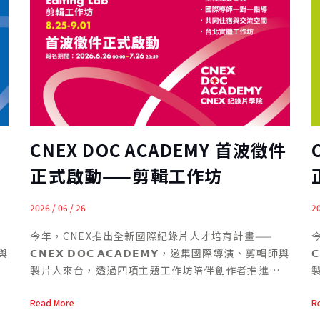
片
CNEX DOC ACADEMY 首波徵件
正式啟動——剪輯工作坊
Editing Lab
2026 / 06 / 26
20
今年，CNEX推出全新國際紀錄片人才培育計畫——
師與
𝗖𝗡𝗘𝗫 𝗗𝗢𝗖 𝗔𝗖𝗔𝗗𝗘𝗠𝗬，邀集國際導演、剪輯師與

製片人來台，透過四項主題工作坊陪伴創作者推進作
品發展。 𝗖𝗡𝗘𝗫 𝗗𝗢𝗖 𝗔𝗖𝗔𝗗𝗘𝗠𝗬 包括 Short
品
Read More
R
Docs Lab、Editing Lab、Producers’ Lab 與
D