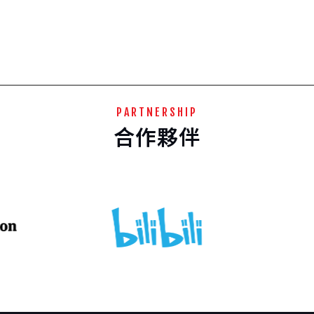
有
Storytelling Lab，各工作坊將陸續開放徵件。所有
S
工作坊皆免費參與，並以英語進行。 【剪輯工作坊
製
Editing Lab】徵件辦法 剪輯，是紀錄片創作中最精
S
彩、也最關鍵的時刻！素材在這裡重新呼吸，故事在
這裡真正成形。一部片子的節奏、觀點、情感重量，
在
有時在拍攝的時候並不是那麼清晰，反而是在剪接時
期才逐漸顯影。 如果你已經拍完了，素材裝滿硬碟，
PARTNERSHIP
卻還在摸索這部片究竟想說什麼、該怎麼說，CNEX紀
合作夥伴
作
錄片學院剪輯工作坊，正是為這個時刻而存在。 我們
邀請正在後製階段的紀錄片創作者帶著粗剪到來，透
過與國際頂尖剪輯師的密集交流，重新審視你的素
累積
材、梳理敘事邏輯，找到這部作品真正的結構與聲
音。工作坊形式包括一對一剪輯深度討論、粗剪放映
頂
與回饋交流，以及專題講座，讓你的作品在後期製作
P
階段取得決定性的突破。 本屆工作坊的四位導師，皆
N
參
為身經百戰的金獎剪接師——Joe Bini 、Doug
Blush 、Jeff Gilbert、Flavia Desouza，他們累積
了橫跨國際的豐富實戰經驗，將全程陪伴入選團隊，
協助創作者重新看見素材的潛力，強化作品的整體完