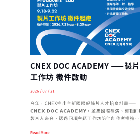
CNEX DOC ACADEMY ——製
工作坊 徵件啟動
2026 / 07 / 21
今年，CNEX推出全新國際紀錄片人才培育計畫——
𝗖𝗡𝗘𝗫 𝗗𝗢𝗖 𝗔𝗖𝗔𝗗𝗘𝗠𝗬，邀集國際導演、剪輯
製片人來台，透過四項主題工作坊陪伴創作者推進作
品發展。 𝗖𝗡𝗘𝗫 𝗗𝗢𝗖 𝗔𝗖𝗔𝗗𝗘𝗠𝗬 包括 Short
Read More
Docs Lab、Editing Lab、Producers’ Lab 與