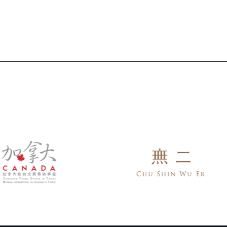
torytelling Lab，各工作坊將陸續開放徵件。所有
工作坊皆免費參與，並以英語進行。 【短片工作坊
hort Docs Lab】徵件辦法 短片，是紀錄片創作者
最自由、也最直接的表達形式。隨著國際影展與串流
平台持續擴大對短片的展映與推廣，短片不再只是練
習，也不是發展長片的墊腳石，而是創作者建立個人
風格、叩響國際舞台的入場券。 如果你手上有一個正
在燃燒的短片計畫，CNEX紀錄片學院的短片工作坊，
正是為你而設。 我們誠摯邀請紀錄片創作者提交短片
計畫，透過密集工作坊與專業導師的深度交流，協助
你強化故事結構、釐清創作方向，找到最適合這個題
材的敘事方式與影像語言。 本屆工作坊邀請四位業界
尖導師，皆為美國影藝學院（Academy of Motion
icture Arts and Sciences）正式會員——Laura
ix、Jay Rosenblatt、Petr Lom 與 Corinne van
Egeraat。四位講師將全程陪伴入選團隊，透過一對
一創作討論、作品發展深度回饋，以及專題講座，帶
你的計畫走得更遠。 本屆工作坊將遴選兩個台灣提案
與兩個亞洲提案共同參與，讓台灣紀錄片工作者與來