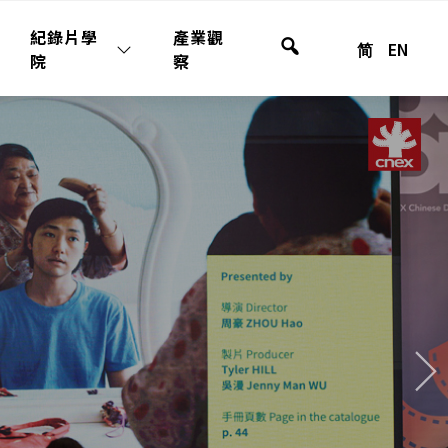
紀錄片學
產業觀
简
EN
全
院
察
站
搜
尋