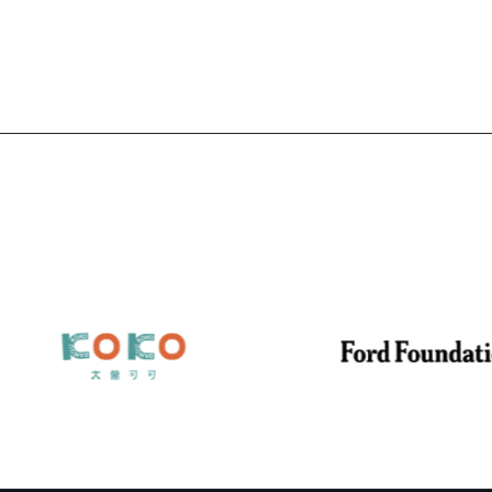
Storytelling Lab，各工作坊將陸續開放徵件。所
工作坊皆免費參與，並以英語進行。 【製片工作坊
Producer’s Lab】徵件辦法 製片在紀錄片創作與
作過程中扮演關鍵角色，不僅負責專案的整體規劃與
製作管理，也在國際合作、資金策略與發行規劃中發
揮重要作用。CNEX紀錄片學院—製片工作坊邀請正
製作中的紀錄片計畫之製片參與密集工作坊，透過與
國際導師及業界專家的交流，協助製片重新檢視專案
的製作策略、發展方向與國際合作可能性。 本屆工
坊的四位導師，皆為活躍於國際紀錄片產業的資深製
片人與產業專家——Mandy Chang、Bob Moore、
Chris Humphrey、Rachel Wexler。 四位導師
豐富的國際實務經驗，熟悉紀錄片從開發、製作到市
場推廣的各個環節，將全程陪伴入選團隊，透過一對
一討論與經驗分享，協助製片以更宏觀的視角檢視專
案，發掘作品的潛力與未來發展方向。 入選製片將
與一對一諮詢、專案討論、案例分享與專題講座等交
流形式，深入探討紀錄片專案在製作、資金、市場與
國際合作等面向的策略。期待透過導師與入選製片的