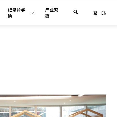
纪录片学
产业观
繁
EN
站
院
察
内
检
索