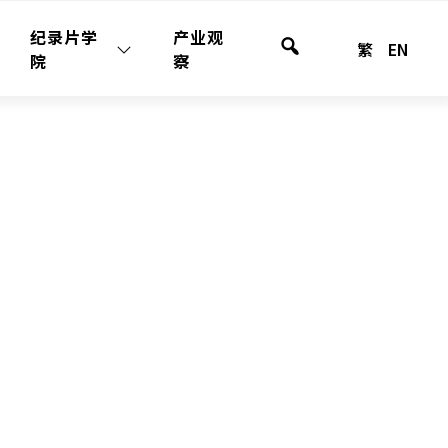
纪录片学
产业观
繁
EN
站
院
察
内
检
索