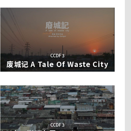
CCDF 3
废城记 A Tale Of Waste City
CCDF 3