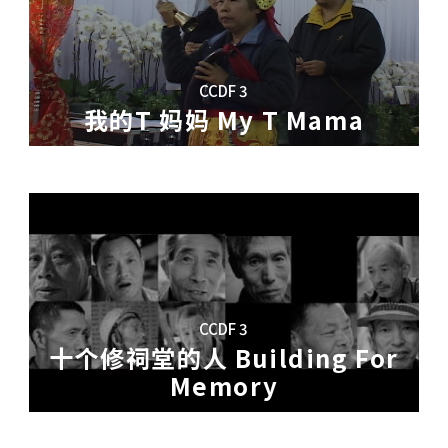
又一次，她把自己摆在镜子前，在灵与肉身之
生活，《最后的收割》带我们经历一段不寻常的
，週末德琦爸爸通常陪伴她学习十个小时的爵
有争议性的、世界上最大的水利工程南水北调
第一次音乐比赛认真训练中。
统的农村社会与年代，但却是个很不传统的女
现了传统文化与现代化/ 城市化之间、个人与社
是抽烟、打牌，还有收集槟榔盒上的清凉美女
CCDF 3
对的问题。
我的T 妈妈 My T Mama
刀剪下手臂的一块肉，放在药罐里做药引，治
上海的敬老院里，唯一的女儿却远在苏州，一年到
七岁的女儿问我：「阿姨，阿嬷係查埔还是查
来往往，顾阿婆很鬱闷。
做过社区干部，现在为了让别人关注到她，于
。
小弟，而
103
岁的曹阿婆却成了她常常攻击的
的灵魂将被迎接到西方极乐世界，而作恶多端
舞小戏」的丧葬阵头，演出目的是要藉由神明
 To School Across The
 Memory
世界。红头法师则是演出中担任执法器召唤神
CCDF 3
十个修祠堂的人 Building For
Memory
、决定修建一座姜氏宗祠。老人们请来了外村的汪
小受尽歧视，他发现只有在旅行中他能找到快
砍下最粗的树木做屋樑、十个老人扛着大木头
六个国家，可是作为家里唯一的经济支柱，他