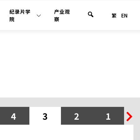
纪录片学
产业观
繁
EN
站
院
察
内
检
索
4
3
2
1