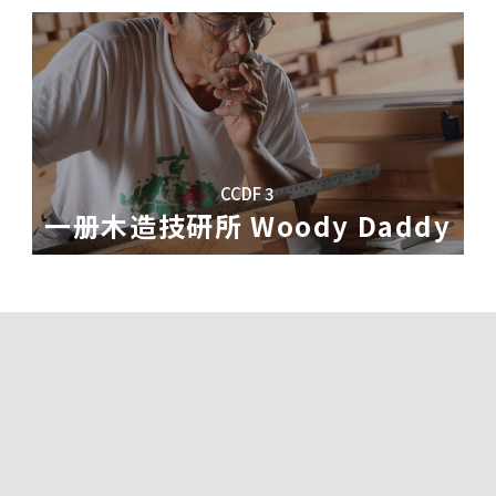
活费和学费需要他负担外，弟弟的学费和家里
南郑州的智能及情绪障碍的特殊孩子——晨晨，
子因为附近的非法挖煤开始下沉，搬迁迫在眉
实验班上学，影片中可看到晨晨在不同文化环
城市打工、只有年末会回家过年。祠堂修建时
或是不得不放弃自己的梦想？
度，以晨晨的角度述说他在台湾的生活与学习
忙完一阵子、他们就会继续修建。
矛盾与冲突，及融合在一起的过程。
 Classmates: The New
y
CCDF 3
一册木造技研所 Woody Daddy
十四万美金的存款都变成了一条条的木料。家
真的能寻着古法，完成这栋两层楼的古法木建
们是世界闻名的电影导演，他们是中国电影的先
人的亲身经历：我们成长的文化大革命年代，
五代电影人这些年来拍电影的真实故事。通过他
变化和进步。