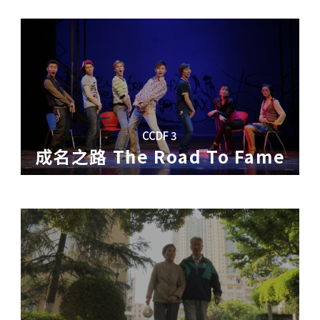
CCDF 3
成名之路 The Road To Fame
剧学院，毕业班排演百老汇音乐剧《名扬四海》
河南村——「废城」，人们靠收售废品为生，这
。他成年后在城市奋斗多年却一无所获。四年
片着重跟踪不同家庭背景和性格迥异的两位学
校，有饭店，有阶层，形成一个完整孤立的社
海甲觉得自己很缺爱，用主持婚礼来寻找和感
美国的成名故事，同时也在臺下各自摸索着自
家在这里收售废旧木头。
2012
年，废城面临拆
嚮往一个万物和谐充满爱的世界。但在现实中
奔走寻找新的家园。
边缘。两年后一个带着小孩的女人进入了他的
们的婚事，婚礼主持的工作也进入困境。
ftop Housing
le