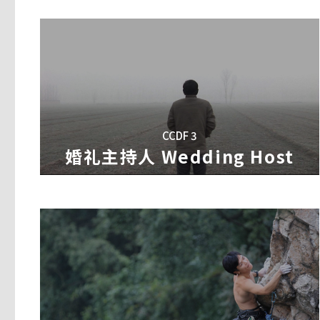
婚礼主持人 Wedding Host
成名之路 The Road To Fame
废城记 A Tale Of Waste City
CCDF 3
导演│许慧晶
导演、製片│吴皓
导演│曾茜
婚礼主持人 Wedding Host
製片│钱伟荣
电影讲述中国最着名的明星学府之一――中央戏
在北京鸟巢以北三公里，有一个超过三万人的
张海甲因计划生育政策，一出生就被父母送人
的故事。这是中国首次和百老汇正式合作。影
里有人捡破烂，有人开宝马（
BMW
）。有学
前一段失败的婚姻，四个父母对他都很失望。
生；在八个月的排演过程中他们在舞臺上阐释
会。十岁的汪琴姐妹在这里出生长大，老刘一
受爱。他还写诗，学习成功学，研究佛学，他
己的成长和成名之路。
迁。汪琴姐妹将被送回河南老家上学，老刘在
他却与社会格格不入，被排斥在城市和农村的
生活，怀上了他的孩子，但双方父母不同意他
十三街天台屋 13th Street Roo
海星计画 Starfish Project
我只认识你 The Unforgettab
导演│林伟东