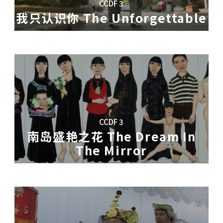
CCDF 3
我只认识你 The Unforgettable
、跑酷、武术、街头拳击、探险，以及这些游
家和邻里间关于香港天台屋新移民的故事在她
树锋十几年。这对老人的姻缘阴差阳错，命运
画、圣诞老人计画、展翅计画和海星计画。他
建设而服务社会，面对房屋租金高的香港，他
他人，只认树锋；她缺失了以往的很多记忆，
又一个生命教练，让他过上自食其力的、有尊
夫妇终于等到申请多年的机会入住公屋二人单
来说，无论对方明白、糊涂，记忆留存、消
宝无奈仍住在天台屋，面临拆迁。
，已八十六岁的树锋，不得不考
虑为味芳寻找
he Mirror
ers
CCDF 3
（十岁），德琦（七岁），都在同一家音乐学
南岛盛艳之花 The Dream In
The Mirror
术馆典藏的「自画像画家」。她，名叫柳依
」乐队的主唱。尧瀚的爸爸毕业后一直在部队
归宿的小厨房。家豪、小鬼和虾米曾经是古惑
滚乐非常支持。庆健也是九拍小子乐队的成
棒打死、多次进出少年监狱、看着家人为自己
贫困，自小劳动，早早嫁为人妻，养儿育女，
主力团员。他的爸爸是一位成功的商人。
色马克」餐厅重新开始。未来有许多考验，他
活的经济压力，他们能够成功改变自己吗？
流的摇滚乐手。