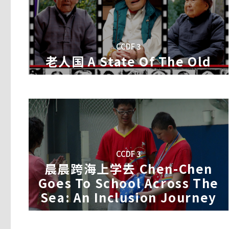
这是一段神祕的自画像旅程。我们将看到一次
导演│黄惠侦
老人国 A State Of The Old
继续以往纪录片没有讲完的故事――搬迁后的新
间摆盪。身体，就是战场…
德琦已经在这所学校学习了半年爵士鼓和吉他
人生旅程：一对年逾花甲的中国农民夫妇因具
士鼓。她现在正为了近期前往义大利参加人生
这是一个关于我母亲的故事。她出生在一个传
工程而背井离乡重建家园。本片详细深入地展
导演│解修远
性。她是担任牵亡阵红头法师的女同志，兴趣
CCDF 3
会之间的冲突――当代中国乃至世界各地普遍面
图。
老人国 A State Of The Old
顾阿婆十几岁的时候，一次母亲病危，她用剪
好了母亲的病。如今顾阿婆102岁了，住在
七岁那年的我发现妈妈爱的是女人，现在妹妹
头也来不了两回，看着别的老妈妈床前亲人来
某ㄟ？」
顾阿婆年轻时还曾从日本人的刺刀下救过人，
这个答案很长，于是我只好拍一部片来回答她
是整天嚷嚷着打抱不平，同屋的陈妈妈是她的
物件
…
註：台湾民间俗信人死后化为鬼魂，生前为善
者将坠落地狱接受审判。牵亡歌阵是属于「歌
CCDF 3
晨晨跨海上学去 Chen-Chen Goes
十个修祠堂的人 Building For
不完美的精彩 In My Eyes
晨晨跨海上学去 Chen-Chen
带领死者亡魂通过阴司地府，前往西方的极乐
Sea: An Inclusion Journey
明引路的角色。
Goes To School Across The
导演│汪哲
导演│韩轶
Sea: An Inclusion Journey
导演│吴淑美
2012 年、浙江省开化县姜家村、九位老人
一名双目失明的男子决定一个人环游世界。从
製片│王秋萍
姓老木匠、指导做活。于是十个老人结伴上山
乐和自信。他跟自己承诺了每年必须要走三到