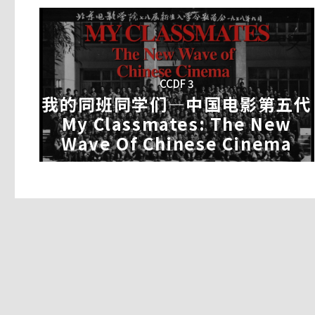
下了山。
的梦想违背了家人的意愿。家里除了女儿的生
本片的内容主要为记录一个十一岁来自中国河
的债务，都需要他来承受。而今年家里的老房
离家三千里到位于台湾新竹市的一个国中融合
他们是孩子的爷爷或者外公、孩子的爹妈都在
睫。钱从哪里来？他将选择忽略家人的需求？
境中学习的情形并比较两个环境对待学生的态
停时续、因为田里有春夏秋冬的农活要忙、每
的情形，并从中瞭解「不同」孩子间的互动、
CCDF 3
我的同班同学们―中国电影第五代 My
一册木造技研所 Woody Dadd
我的同班同学们―中国电影第五代
Wave Of Chinese Cinema
My Classmates: The New
导演│苏钰婷
Wave Of Chinese Cinema
导演│陈焱
杨三二决心盖一栋全卡榫木屋子，八年来，近
人从冷漠到参与，从疑惑不解到伸出援手。他
1978
年以前他们是农民工人和士兵，今天他
筑吗？
锋骨干。这个真实故事是有关中国电影第五代
我们的四年大学生活以及我同学们——中国第
们的故事，我们看到了中国的政治社会经济的