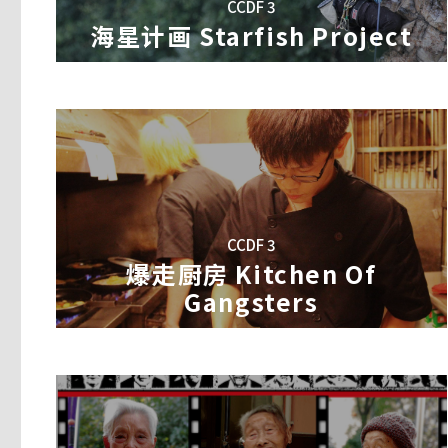
导演│阳建军
CCDF 3
製片│叶伟平
导演│赵青
海星计画 Starfish Project
生命教练原全游戏人生的种种生活，包括攀岩
在明爱社工何姑娘的热心上门拜访下，邓氏一
年轻时事业上卓有成绩的味芳，无意中等待了
戏背后的人生哲学。他的公益行动，如糖果计
的游走间细数开来。身为基层的他们都为香港
使然。八年前患了阿兹海默症的味芳不认识其
供养一个怀揣作家梦的乞丐，试图把他培养成
们只好住在廉便狭窄的十三街天台屋里。老邓
却明白树锋是要和她走完一辈子的人。对他们
严的生活。
位，但艰辛团聚的大家庭再一次分散，其子阿
失，都不可能磨砺掉内心深处的那份爱。如今
摇滚日记 Almost Famous
一家合适的养老院
…
南岛盛艳之花 The Dream In T
爆走厨房 Kitchen Of Gangst
导演│杜海
导演│卢彦中
CCDF 3
製片│张镇滢
故事发生在中国天津，主角尧瀚（十岁）庆健
爆走厨房 Kitchen Of
导演│谌静莲
校学习摇滚乐。
Gangsters
製片│廖克发
故事说的，是一名传统市场的醃笋工，是被美
兰。
尧瀚是中国最着名的儿童摇滚乐队「九拍小子
最后的收割 Last Harvest
《爆走厨房》是一个小小不起眼，却提供心之
文工团担任男声独唱演员，因此对尧瀚学习摇
仔，每天过着提心吊胆的生活。历经女友被乱
好比「台湾旧时代女性」的样本。柳依兰失亲
员，他担任鼓手。庆健同时也是学校合唱团的
日夜哭泣，他们决心要改变自己，选择在「蓝
导演、製片│王晖
我的T 妈妈 My T Mama
探索、成就自己。但这不是励志故事！
们要面对过去的诱惑、家人的不谅解与独立生
製片│张峻
庆健爸爸最大的理想就是把庆健培养成世界一