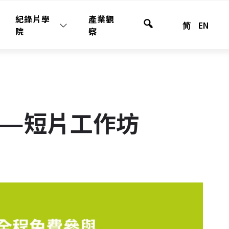
紀錄片學
產業觀
简
EN
全
院
察
站
搜
尋
動——短片工作坊