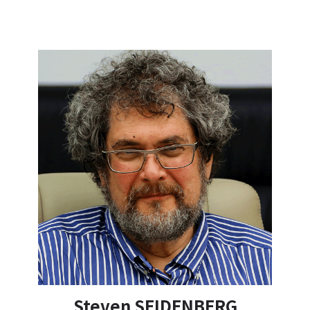
DEMOCRACY UNDER SIEGE
WALK RUN CHA-CHA
DELIKADO
INVENTING TOMORROW
THE
LIGHT IN HER EYES
THE YES MEN ARE
REVOLTING
THE POLITICS OF
FUR
Steven SEIDENBERG