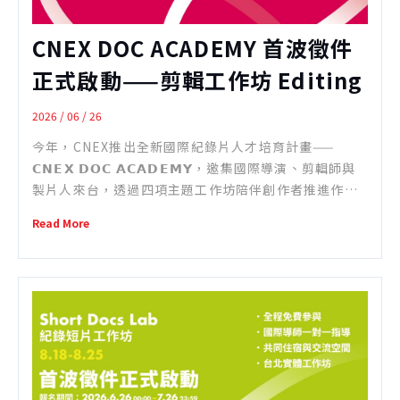
熟悉紀錄片從開發、製作到市場推廣的各個環節，將全
程陪伴入選團隊，透過一對一討論與經驗分享，協助製
CNEX DOC ACADEMY 首波徵件
片以更宏觀的視角檢視專案，發掘作品的潛力與未來發
展方向。 入選製片將參與一對一諮詢、專案討論、案例
正式啟動——剪輯工作坊 Editing
分享與專題講座等交流形式，深入探討紀錄片專案在製
Lab
作、資金、市場與國際合作等面向的策略。期待透過導
2026 / 06 / 26
師與入選製片的密集交流，協助製片強化專案規劃能
今年，CNEX推出全新國際紀錄片人才培育計畫——
力，並提升作品未來發展與國際交流的可能性。 活動全
𝗖𝗡𝗘𝗫 𝗗𝗢𝗖 𝗔𝗖𝗔𝗗𝗘𝗠𝗬，邀集國際導演、剪輯師與
程免費。
工作坊地點：台北市 【報名資格
製片人來台，透過四項主題工作坊陪伴創作者推進作品
Eligibility Requirements】 開放進行中之紀錄片計
發展。 𝗖𝗡𝗘𝗫 𝗗𝗢𝗖 𝗔𝗖𝗔𝗗𝗘𝗠𝗬 包括 Short Docs
畫投件，至多甄選12位製片進入工作坊。 申請計畫須為
Read More
Lab、E ...
正在製作中的紀錄片專案，可處於製作的任何階段。 申
請人須年滿18歲，並曾擔任至少一部紀錄片作品之製片
或主要製作成員。 本活動由國際培訓講師全程陪伴，參
與者需具備足以用於討論提案內容的英文溝通能力。 入
選製片須全程參與工作坊及 CCDF 提案大會活動；若無
法親自參與，將喪失入選資格。 【報名方式
Application Submission】 本活動免費報名及參與，
即日起開始公開徵件，請於2026年8月20日23時59分前