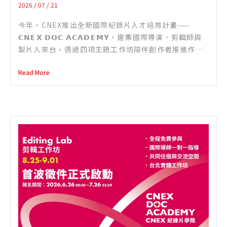
2026 / 07 / 21
今年，CNEX推出全新國際紀錄片人才培育計畫——
𝗖𝗡𝗘𝗫 𝗗𝗢𝗖 𝗔𝗖𝗔𝗗𝗘𝗠𝗬，邀集國際導演、剪輯師與
製片人來台，透過四項主題工作坊陪伴創作者推進作品
發展。 𝗖𝗡𝗘𝗫 𝗗𝗢𝗖 𝗔𝗖𝗔𝗗𝗘𝗠𝗬 包括 Short Docs
Read More
Lab、Editing Lab、Producers’ Lab 與
Storytelling Lab，各工作坊將陸續開放徵件。所有工
作坊皆免費參與，並以英語進行。 【製片工作坊
Producer’s Lab】徵件辦法 製片在紀錄片創作與製作
過程中扮演關鍵角色，不僅負責專案的整體規劃與製作
管理，也在國際合作、資金策略與發行規劃中發揮重要
作用。CNEX紀錄片學院—製片工作坊邀請正在製作中的
紀錄片計畫之製片參與密集工作坊，透過與國際導師及
業界專家的交流，協助製片重新檢視專案的製作策略、
發展方向與國際合作可能性。 本屆工作坊的四位導師，
皆為活躍於國際紀錄片產業的資深製片人與產業專家——
Mandy Chang、Bob Moore、Chris Humphrey、
Rachel Wexler。 四位導師累積豐富的國際實務經驗，