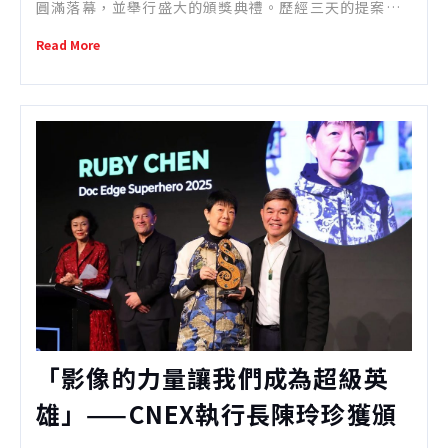
圓滿落幕，並舉行盛大的頒獎典禮。歷經三天的提案競
賽、論壇與講座，共有 19部提案角逐 20個獎項，展現
Read More
華語紀錄片創作者的豐沛能量。
「影像的力量讓我們成為超級英
雄」——CNEX執行長陳玲珍獲頒