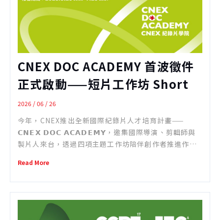
於報名網站完成線上報名。 入選名單公布：預計於2026
年8月28日（五）公布入選名單。
CNEX DOC ACADEMY 首波徵件
正式啟動——短片工作坊 Short
Docs Lab
2026 / 06 / 26
今年，CNEX推出全新國際紀錄片人才培育計畫——
𝗖𝗡𝗘𝗫 𝗗𝗢𝗖 𝗔𝗖𝗔𝗗𝗘𝗠𝗬，邀集國際導演、剪輯師與
製片人來台，透過四項主題工作坊陪伴創作者推進作品
發展。 𝗖𝗡𝗘𝗫 𝗗𝗢𝗖 𝗔𝗖𝗔𝗗𝗘𝗠𝗬 包括 Short Docs
Read More
Lab、E ...