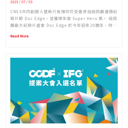
Doc Edge年度榮譽
2025 / 07 / 03
CNEX共同創辦人暨執行長陳玲珍受邀參加紐西蘭邊鋒紀
錄片節 Doc Edge，並獲頒年度 Super Hero 獎。 紐西
蘭最大紀錄片盛會 Doc Edge 於今年迎來20週年，特別
頒發「年度超級英雄獎」予 CNEX 共同創辦人暨執行長
Read More
陳玲珍，以表彰她長年致力推動華語紀錄片在國際舞台
上的貢獻與影響力。 Doc Edge共同創辦人Alex Lee表
示：「她與團隊長年來為華語紀錄片� ...