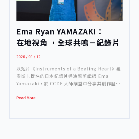
顯。她也提到過去幾年間，由於投資者湧入造成的
Disaster: Lost Tapes》（2016）獲得艾美獎
短暫泡沫如今已破裂，資金快速撤出，但創作者的
（Emmy Award）；《阿波羅任務 Apollo:
數量卻持續上升，形成更加擁擠的市場環境。
Missions to the Moon》（2019）則為國家地理
Mandy 回顧近年的觀察，認為串流平台曾帶來的短
Ema Ryan YAMAZAKI：
頻道製作，贏得 Producers Guild of America
暫繁榮如今已顯露其侷限。「老實說，我不認為串
Award（美國製片公會獎）。這些作品共同建立了
在地視角 ，全球共鳴－紀錄片
流會回到多元紀錄片敘事的時代— 如果那個『時
他在紀實影片領域的聲譽。 談到跨文化題材，他回
代』真的存在過，那也只是幻覺。」她坦言，平台
的文化轉譯術
憶 2008 年在洛杉磯中美電影節首映的紀錄片
偶爾會買下紀錄片，多半是為衝擊獎季，真正主動
2026 / 01 / 12
《Out of Left Field: […]
委製獨立紀錄片的比例仍然極低。因此，創作者不
以短片《Instruments of a Beating Heart》獲
能將希望全數寄託在平台身上，而應該理解自己的
奧斯卡提名的日本紀錄片導演暨剪輯師 Ema
作品屬性，尋找真正合適的歸宿與觀眾。 儘管市場
Yamazaki，於 CCDF 大師講堂中分享其創作歷
嚴峻，她依然強調全球還有許多積極支持紀錄片的
程，深入探討紀錄片如何作為一種「文化翻譯」的
空間。以 CPH:DOX（哥本哈根國際紀錄片影展）
Read More
媒介。她以自己的紀錄長片《The Making of a
為例，影展每年放映超過 250 部作品，但能真正獲
Japanese》為核心案例，說明長期觀察式拍攝如
得市場進入點的比例相當有限，顯示產能遠超過渠
何揭示深植於日常制度中的社會價值，特別是教育
道容量。至於院線發行，她語氣直白：「非常稀
體系。 Ema Yamazaki 成長於大阪，父親為英國
少，能做到的人不多，那代表你有真正獨特的作
人，自幼在日本與西方文化之間生活。她形容自己
品。」 談及突破趨勢的案例時，Mandy 分享了幾
「一生都在轉譯文化」，而這樣的生命經驗，最終
部她認為尤其值得關注的作品。羅寶 Elizabeth