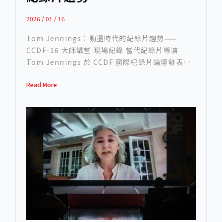
2026 / 01 / 16
Tom Jennings：動盪時代的紀錄片趨勢——
CCDF-16 大師講堂 現場紀錄 當代紀錄片導演
Tom Jennings 於 CCDF 國際紀錄片論壇發表主
題演講，以「動盪時代的紀錄片趨勢」為題，分享
Read More
他多年在國際市場的觀察與實務經驗。由世界科學
與紀實節目製作人大會總監 Paul Lewis 主持的這
場對談，以「Perfect Storm（完美風暴）」開
場，象徵紀錄片產業正遭遇前所未有的挑戰——財
務不穩、全球局勢動盪、AI 技術威脅、企業併購與
預算削減同時席捲而來。Paul Lewis 指出，這場
「風暴」不僅考驗創作者，也迫使整個產業重新思
考自身的方向。 Jennings 被譽為「當代最具說服
力的故事講述者之一」，曾為多家國際頻道製作數
百小時內容，橫跨歷史、科學與人物紀錄。他在演
講中首先回顧個人職涯的起點——從新聞記者到紀
錄片導演的轉折。年輕時，他任職報社，始終懷抱