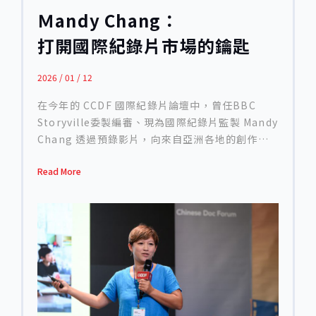
強烈的好奇心，笑稱自己「像個永遠五歲的小孩，
Ｍandy Chang：
總是不斷問『為什麼？』」。這份探問精神成為他
打開國際紀錄片市場的鑰匙
踏入影像創作的基礎。 1990 年代末期，他在洛杉
磯的新聞生涯進入瓶頸，偶然為 Discovery 頻道
撰寫紀錄片腳本，從此展開全新旅程。他形容，那
2026 / 01 / 12
是紀錄片產業快速成長的年代，也讓他有機會走遍
在今年的 CCDF 國際紀錄片論壇中，曾任BBC
世界、訪問不同文化與人物，「那是我通往世界的
Storyville委製編審、現為國際紀錄片監製 Mandy
門票」。Jennings 並未直接受過電影教育，而是
Chang 透過預錄影片，向來自亞洲各地的創作者
在現場向攝影團隊學習拍攝、燈光與敘事邏輯，我
分享她對產業現況的觀察、挑戰與可能性。Mandy
常常請教技術人員「什麼是三點打燈法？」、「為
Read More
表示，自己在紀錄片行業中橫跨了委製與創作雙
什麼你需要景深？」，所以「我的電影學校就是現
邊，因此對市場脈動有相當直接的理解。她以冷靜
場。」 2004 年，他創立了自己的製作公司 1895
而清楚的語氣指出，全球紀錄片市場正處於明顯的
Films，取名自電影誕生的年份。二十多年來，公
收縮期，而收縮意味著多樣性的消失。主流平台的
司專注於紀實內容與歷史題材，持續在市場變動中
題材集中在她稱為「三個 C」的範圍——犯罪
生存並成長。他坦言，在紀錄片這樣高淘汰率的行
（Crime）、名人（Celebrity）與邪教
業中能維持運作，本身就是一種勝利。 Jennings
（Cults），這使得獨立創作者在非主流題材中越
的代表作品包括《MLK: The Assassination
來越難突圍。同時，平台在政治敏感或非英語語境
Tapes》（2012），該片榮獲美國電視界最高榮
的內容上愈發保守，這對亞洲創作者的挑戰尤為明
譽皮博迪獎（Peabody Award）；《Challenger