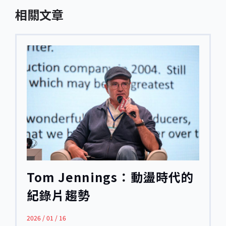
相關文章
Tom Jennings：動盪時代的
紀錄片趨勢
2026 / 01 / 16