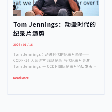
察」远比虚构叙事更感兴趣。纪录片让她得以透过
与生活风格内容（往往需搭配知名人物） 相对之
自身视角，重新组织现实，进而产生意义。 她从剪
下，涉及政治或社会议题的纪录片，则常被视为
接入行，曾师承 Sam Pollard、并近距离观摩
「高风险内容」。平台为避免引发政府反弹、影响
Ken Burns 等纪录片大师的工作方式。​​多年实务
Tom Jennings：动盪时代的
企业利益，往往选择主动避开这类作品，导致企业
经验让她逐渐确立一个信念：剪接是纪录片的核心
层级的自我审查日益严重。 Laura 指出，这样的结
纪录片趋势
叙事引擎。她形容，有些人擅长从零开始创造，有
构性转变，使得即便纪录片整体产量持续增加，真
些人则擅长将既有素材推向最好的状态，而她很早
正具批判性与公共讨论价值的作品，反而愈来愈难
便知道自己属于后者。 一部历时十年的拍摄计画
2026 / 01 / 16
以进入主流视野。在 Laura Nix 看来，美国纪录片
长期旅居海外的经验，让 Ema意识到，国际社会
当前面临的危机，并非单一产业低潮，而是来自公
Tom Jennings：动盪时代的纪录片趋势——
对日本的理解，多半停留在料理、工艺、流行文化
共制度、媒体结构与企业逻辑的全面转变。这些转
CCDF-16 大师讲堂 现场纪录 当代纪录片导演
或传统意象上，却鲜少关注真正塑造日本社会性格
变不仅重塑了资金与发行模式，也重新界定了「什
Tom Jennings 于 CCDF 国际纪录片论坛发表主
的内在制度。 在她看来，日本的教育体系正是一个
麽样的纪录片能被製作与被看见」。 韩国与亚洲纪
题演讲，以「动盪时代的纪录片趋势」为题，分享
关键入口。日本小学不仅传授学科知识，更透过打
录片的现实处境 来自韩国的製作人 Gary Kam 从
Read More
他多年在国际市场的观察与实务经验。由世界科学
扫教室、轮流分配午餐、集体仪式与团体活动，培
韩国及亚洲整体现况切入，指出当前亚洲纪录片创
与纪实节目製作人大会总监 Paul Lewis 主持的这
养孩子对责任、合作与纪律的理解。回顾自身成长
作者正面临普遍而结构性的困境，但各国的挑战样
场对谈，以「Perfect Storm（完美风暴）」开
经验，她认为，若要理解当代日本社会的优点与矛
貌仍存在差异。 补助削减后的艰难过渡期 Gary 形
场，象徵纪录片产业正遭遇前所未有的挑战——财
盾，教育体系是不可忽略的起点。 《The Making
容当前局势「in one word, a difficult
务不稳、全球局势动盪、AI 技术威胁、企业併购与
of a Japanese》始于 2014 年，从构想到完成，
situation」。他指出，前任韩国政府大幅削减纪
预算削减同时席捲而来。Paul Lewis 指出，这场
历时近十年。Ema 前后拜访约 30 所学校，才终于