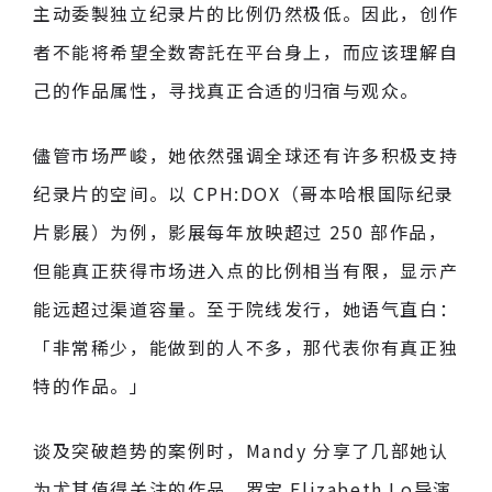
主动委製独立纪录片的比例仍然极低。因此，创作
者不能将希望全数寄託在平台身上，而应该理解自
己的作品属性，寻找真正合适的归宿与观众。
儘管市场严峻，她依然强调全球还有许多积极支持
纪录片的空间。以 CPH:DOX（哥本哈根国际纪录
片影展）为例，影展每年放映超过 250 部作品，
但能真正获得市场进入点的比例相当有限，显示产
能远超过渠道容量。至于院线发行，她语气直白：
「非常稀少，能做到的人不多，那代表你有真正独
特的作品。」
谈及突破趋势的案例时，Mandy 分享了几部她认
为尤其值得关注的作品。罗宝 Elizabeth Lo导演