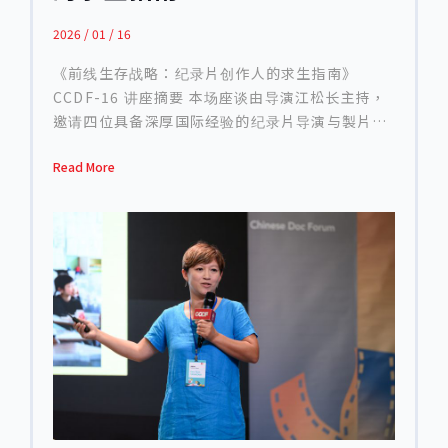
2026 / 01 / 16
《前线生存战略：纪录片创作人的求生指南》
CCDF-16 讲座摘要 本场座谈由导演江松长主持，
邀请四位具备深厚国际经验的纪录片导演与製片人
— 冯都、Gary Kam、黄惠侦、Laura Nix —从美
Read More
国、亚洲与臺湾的多重视角，共同解析当前全球纪
录片产业剧烈变动的现况。近十年来，公共资金萎
缩、串流平台策略调整、政治敏感性升高、观众观
影习惯碎片化等因素，使纪录片的创作、资金、发
行与生存模式，都面临前所未有的挑战。四位讲者
分享自身面对危机的调整、失败与突破，也讨论下
一阶段纪录片可能的方向与策略。 美国观点：纪录
片生态的结构性转变 本场讲座由导演 Laura Nix
从美国的角度开场。拥有超过三十年创作经验的
她，回顾了美国纪录片生态在近年所经历的重大结
构性变化，并指出这些变化已深刻影响创作者能否
持续拍摄具公共性与批判性的作品： 公共资金与公