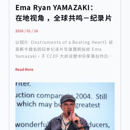
共媒体的崩解 Laura Nix 指出，美国过去曾拥有相
Ema Ryan YAMAZAKI：
对健全的公共资金与公共媒体体系，例如国家人文
在地视角 ，全球共鸣－纪录片
基金会（NEH）与公共电视系统（PBS），长期支
持具有公共价值、政治敏感性或社会批判性的纪录
的文化转译术
片。 然而近年随着政治环境转向，政府大幅削减公
2026 / 01 / 16
共电视预算与艺术补助，甚至出现已通过的补助案
以短片《Instruments of a Beating Heart》获
遭到撤销的情况。这使得许多创作者多年累积的製
奥斯卡提名的日本纪录片导演暨剪辑师 Ema
作投入，在短时间内化为乌有。 她强调，这不只是
Yamazaki，于 CCDF 大师讲堂中分享其创作历
经费问题，而是代表美国长期以来承载「政治议
程，深入探讨纪录片如何作为一种「文化翻译」的
题」、「社会正义」与公共讨论的制度性平台，正
Read More
媒介。她以自己的纪录长片《The Making of a
在快速瓦解。对许多创作者而言，如今在美国几乎
Japanese》为核心案例，说明长期观察式拍摄如
已难以找到能公开放映政治内容纪录片的空间。
何揭示深植于日常制度中的社会价值，特别是教育
串流平台的商业化与企业级审查 谈及当前主流发行
体系。 Ema Yamazaki 成长于大坂，父亲为英国
管道，Laura Nix 将焦点放在大型串流平台，如
人，自幼在日本与西方文化之间生活。她形容自己
Netflix、Hulu、Disney 与 National
「一生都在转译文化」，而这样的生命经验，最终
Geographic。她指出，这些平台虽然成为当代纪
成为她纪录片创作的核心视角。19 岁赴纽约就读
录片最重要的资金与发行来源，但其内容策略高度
NYU 电影学院后，她并未一开始就立志拍摄纪录
商业导向。 平台偏好风险较低、回报明确的题材，
片。然而很快地，她发现自己对于「真实世界的观
例如： 真实犯罪类型 名人相关故事 运动题材 饮食