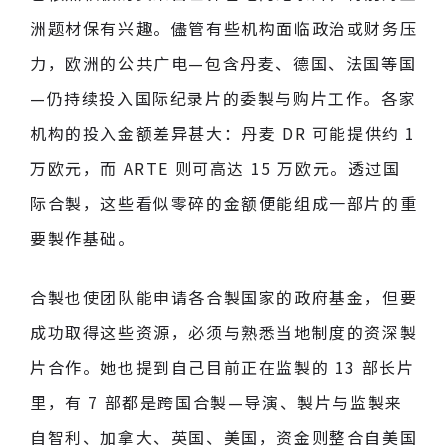
洲题材保有兴趣。儘管有些机构面临政治或财务压
力，欧洲的公共广电—包含丹麦、德国、法国等国
—仍持续投入国际纪录片的委製与购片工作。各家
机构的投入金额差异甚大：丹麦 DR 可能提供约 1
万欧元，而 ARTE 则可高达 15 万欧元。透过国
际合製，这些看似零碎的金额便能组成一部片的重
要製作基础。
合製也使团队能申请各合製国家的政府基金，但要
成功取得这些资源，必须与熟悉当地制度的资深製
片合作。她也提到自己目前正在监製的 13 部长片
里，有 7 部都是跨国合製—导演、製片与监製来
自智利、加拿大、英国、美国，资金则整合自美国