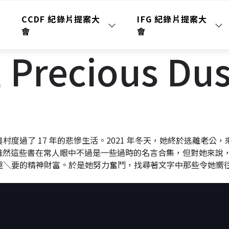
CCDF 紀錄片提案大
IFG 紀錄片提案大
會
會
recious Dus
度過了 17 年的悲慘生活。2021 年冬天，她終於逃離老公
雖然這些書在常人眼中不過是一些過時的名言合集，但對她來說
重＼要的精神財富。於是她努力奮鬥，找尋著文字中那些令她嚮往