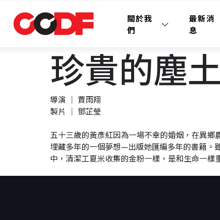
關於我
最新消
們
息
珍貴的塵土 P
導演 │ 賈雨翔
製片 │ 鄧芷瑩
五十三歲的黃彥紅因為一場不幸的婚姻，在異鄉農村
埋藏多年的一個夢想—出版她匯編多年的書籍。
中，清潔工夏米收集的金粉一樣，是和生命一樣