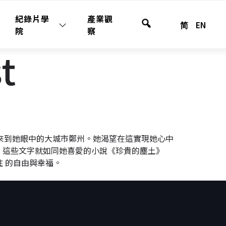
紀錄片學
產業觀
简
EN
全
院
察
站
t
搜
尋
，來到她眼中的大城市鄭州。她渴望在這實現她心中
，這些文字就如同她喜愛的小說《珍貴的塵土》
 的自由與幸福。