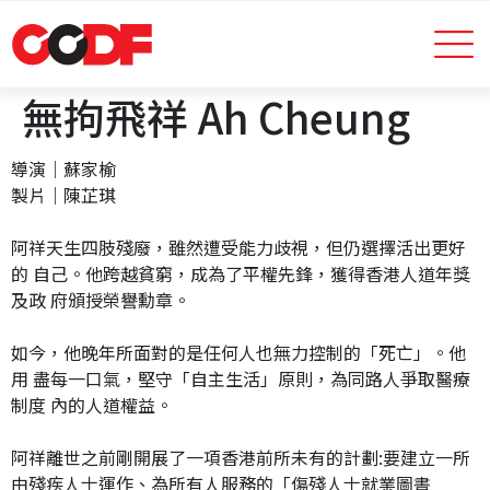
無拘飛祥 Ah Cheung
導演｜蘇家榆
製片｜陳芷琪
阿祥天生四肢殘廢，雖然遭受能力歧視，但仍選擇活出更好
的 自己。他跨越貧窮，成為了平權先鋒，獲得香港人道年獎
及政 府頒授榮譽勳章。
如今，他晚年所面對的是任何人也無力控制的「死亡」。他
用 盡每一口氣，堅守「自主生活」原則，為同路人爭取醫療
制度 內的人道權益。
阿祥離世之前剛開展了一項香港前所未有的計劃:要建立一所
由殘疾人士運作、為所有人服務的「傷殘人士就業圖書