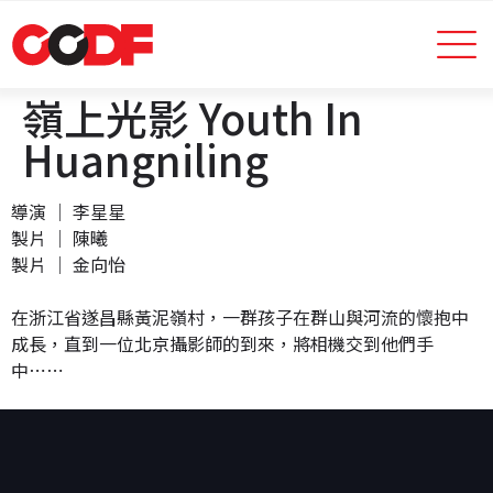
嶺上光影 Youth In
Huangniling
導演 │ 李星星
製片 │ 陳曦
製片 │ 金向怡
在浙江省遂昌縣黃泥嶺村，一群孩子在群山與河流的懷抱中
成長，直到一位北京攝影師的到來，將相機交到他們手
中⋯⋯