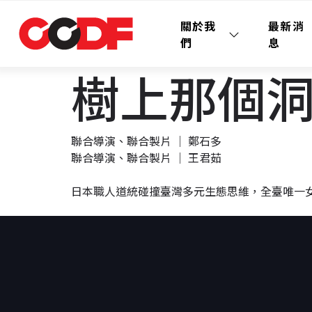
關於我
最新消
們
息
樹上那個洞 Th
聯合導演、聯合製片 │ 鄭石多
聯合導演、聯合製片 │ 王君茹
日本職人道統碰撞臺灣多元生態思維，全臺唯一