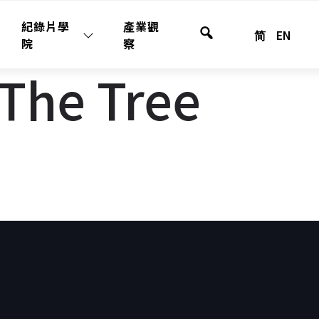
紀錄片學
產業觀
简
EN
全
院
察
站
The Tree
搜
尋