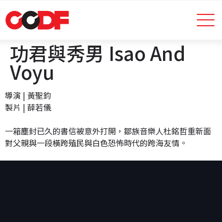
功君與秀男 Isao And
Voyu
導演 | 黃聖鈞
製片 | 薛若儀
一箱塵封已久的書信被意外打開，鄒族音樂人杜銘哲重新面
對父親與一段橫跨殖民與白色恐怖時代的跨海友情。