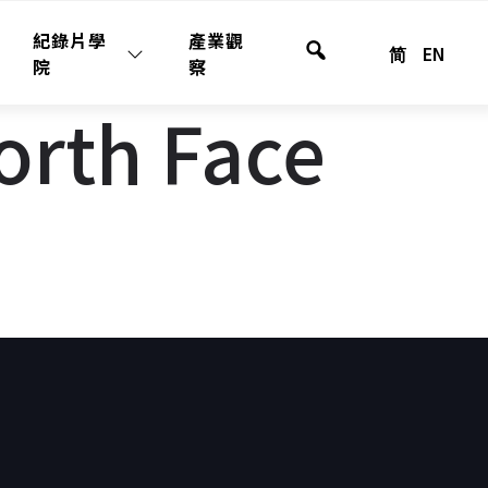
紀錄片學
產業觀
简
EN
全
院
察
站
th Face
搜
尋