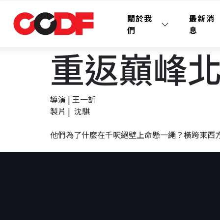
關於我
最新消
們
息
重返巔峰北壁 
導演 | 王一訢
製片 |
沈騏
他們為了什麼在千呎絕壁上命懸一繩？橫跨東西