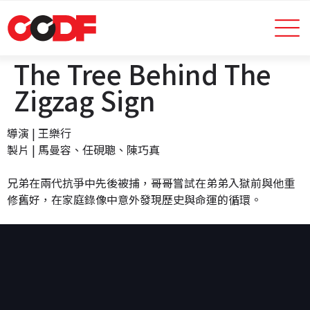
The Tree Behind The
Zigzag Sign
導演 | 王樂行
製片 | 馬曼容、任硯聰、陳巧真
兄弟在兩代抗爭中先後被捕，哥哥嘗試在弟弟入獄前與他重
修舊好，在家庭錄像中意外發現歷史與命運的循環。