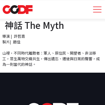
神話 The Myth
導演 |
許哲嘉
製片|
趙佳
山裡，不同時代離散者：軍人、原住民、開墾者、非法移
工，眾生萬物交織共生，傳出遺忘、遷徙與日常的聲響，成
為一則當代的神話。