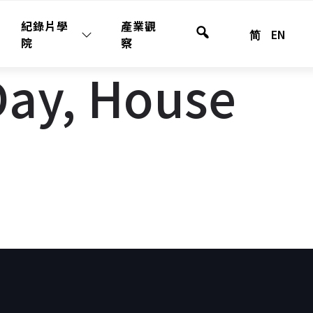
紀錄片學
產業觀
简
EN
全
院
察
站
y, House
搜
尋