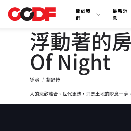
關於我
最新消
們
息
浮動著的房子 
Of Night
導演
│
劉舒博
人的悲歡離合、世代更迭，只是土地的瞬息一夢