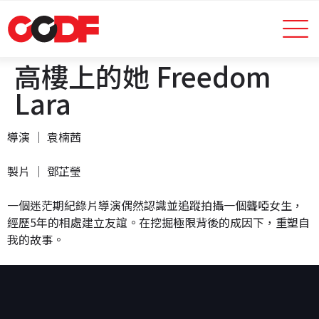
高樓上的她 Freedom
Lara
導演 │ 袁楠茜
製片 │ 鄧芷瑩
一個迷茫期紀錄片導演偶然認識並追蹤拍攝一個聾啞女生，
經歷
5
年的相處建立友誼。在挖掘極限背後的成因下，重塑自
我的故事。