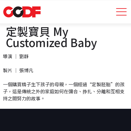
定製寶貝 My
Customized Baby
導演 │ 劉靜
製片 │ 張博凡
一個購買精子生下孩子的母親，一個經過
“
定製胚胎
”
的孩
子，這是傳統之外的家庭如何在彌合、挣扎、分離和互相支
持之間努力的故事。