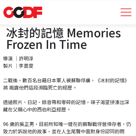
冰封的記憶 Memories
Frozen In Time
導演 │許明淳
製片 │李嘉雯
二戰後，數百名台籍日本軍人被蘇聯俘虜，《冰封的記憶》
將 揭露他們這段瀕臨死亡的經歷。
透過照片、日記、錄音帶和零碎的記憶，瑛子渴望拼湊出深
藏在父親心中的西伯利亞經歷。
96 歲的吳正男，目前所知唯一健在的蘇聯戰俘營倖存者，仍
致力於訴說他的故事，並在人生尾聲中面對身份認同的問