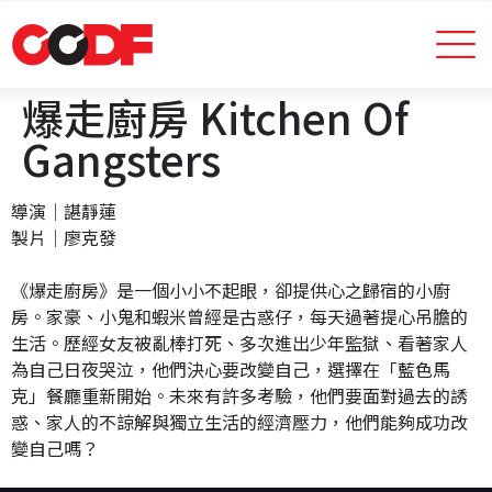
爆走廚房 Kitchen Of
Gangsters
導演│諶靜蓮
製片│廖克發
《爆走廚房》是一個小小不起眼，卻提供心之歸宿的小廚
房。家豪、小鬼和蝦米曾經是古惑仔，每天過著提心吊膽的
生活。歷經女友被亂棒打死、多次進出少年監獄、看著家人
為自己日夜哭泣，他們決心要改變自己，選擇在「藍色馬
克」餐廳重新開始。未來有許多考驗，他們要面對過去的誘
惑、家人的不諒解與獨立生活的經濟壓力，他們能夠成功改
變自己嗎？