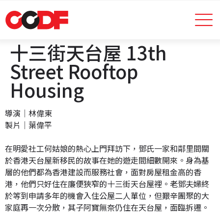
十三街天台屋 13th
Street Rooftop
Housing
導演│林偉東
製片│葉偉平
在明愛社工何姑娘的熱心上門拜訪下，鄧氏一家和鄰里間關
於香港天台屋新移民的故事在她的遊走間細數開來。身為基
層的他們都為香港建設而服務社會，面對房屋租金高的香
港，他們只好住在廉便狹窄的十三街天台屋裡。老鄧夫婦終
於等到申請多年的機會入住公屋二人單位，但艱辛團聚的大
家庭再一次分散，其子阿寶無奈仍住在天台屋，面臨拆遷。