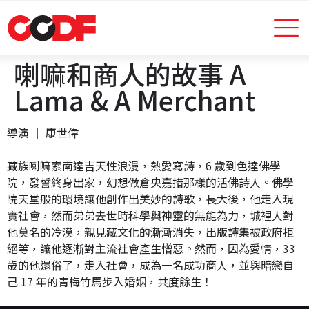
喇嘛和商人的故事 A
Lama & A Merchant
導演 │ 康世偉
藏族喇嘛索南達吉天性浪漫，熱愛寫詩，6 歲到色達佛學
院，發誓終身出家，幻想做倉央嘉措那樣的活佛詩人。佛學
院天堂般的環境讓他創作出美妙的詩歌，長大後，他走入現
實社會，然而弟弟去世時科學與神靈的無能為力，城裡人對
他莫名的冷漠，親見藏文化的漸漸消失，出版詩集被政府拒
絕等，讓他逐漸對主流社會產生憎惡。然而，因為愛情，33
歲的他還俗了，走入社會，成為一名成功商人，並與暗戀自
己 17 年的青梅竹馬步入婚姻，共度餘生！