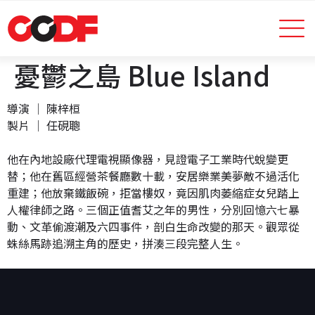
憂鬱之島 Blue Island
導演 │ 陳梓桓
製片 │ 任硯聰
他在內地設廠代理電視顯像器，見證電子工業時代蛻變更
替；他在舊區經營茶餐廳數十載，安居樂業美夢敵不過活化
重建；他放棄鐵飯碗，拒當樓奴，竟因肌肉萎縮症女兒踏上
人權律師之路。三個正值耆艾之年的男性，分別回憶六七暴
動、文革偷渡潮及六四事件，剖白生命改變的那天。觀眾從
蛛絲馬跡追溯主角的歷史，拼湊三段完整人生。