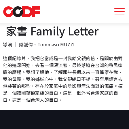
家書 Family Letter
導演 │ 欒誠偉、Tommaso MUZZI
這個紀錄片，我把它當成是一封我給父親的信，是關於由對
他的追尋開始，去看一個漂流著、最終落腳在台灣的移民家
庭的歷程。我想了解他，了解那些長期以來一直籠罩在我、
我的母親、我的姊姊心中，我父親絕口不提、甚至用謊言去
包裝著的那些，存在於家庭中的陰影與無法面對的傷痛。這
是一個韓國華僑家族的自白，這是一個外省台灣家庭的自
白，這是一個台灣人的自白。