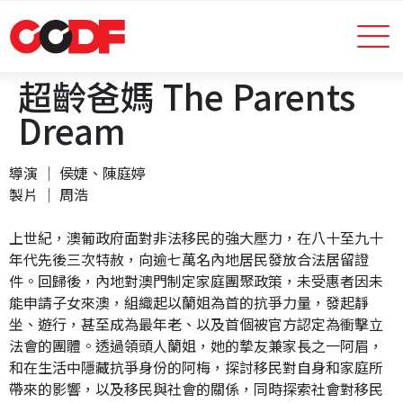
超齡爸媽 The Parents
Dream
導演 │ 侯婕、陳庭婷
製片 │ 周浩
上世紀，澳葡政府面對非法移民的強大壓力，在八十至九十
年代先後三次特赦，向逾七萬名內地居民發放合法居留證
件。回歸後，內地對澳門制定家庭團聚政策，未受惠者因未
能申請子女來澳，組織起以蘭姐為首的抗爭力量，發起靜
坐、遊行，甚至成為最年老、以及首個被官方認定為衝擊立
法會的團體。透過領頭人蘭姐，她的摯友兼家長之一阿眉，
和在生活中隱藏抗爭身份的阿梅，探討移民對自身和家庭所
帶來的影響，以及移民與社會的關係，同時探索社會對移民