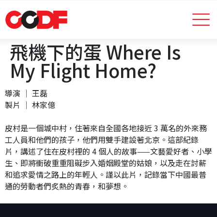
飛機下的蛋 Where Is
My Flight Home?
導演 │ 王磊
製片 │ 林家億
皮村是一個城中村，住著來自全國各地接近 3 萬名的外來務
工人員和他們的孩子，他們用雙手建設著北京。這部紀錄
片，講述了住在皮村裡的 4 個人的故事——文藝愛好者、小學
生、即將衝破重重阻礙步入婚姻殿堂的姑娘，以及走在討薪
和追求愛情之路上的年輕人。謹以此片，記錄當下中國最普
通的勞動者們炙熱的青春，和夢想。