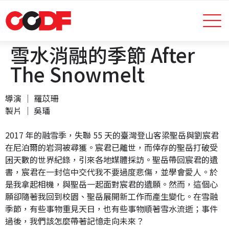
雪水消融的季節 After
The Snowmelt
導演 │ 羅苡珊
製片 │ 吳璠
2017 年的融雪季，失聯 55 天的臺灣登山客梁聖岳與劉宸君
在尼泊爾的岩洞被尋獲。宸君已離世，而倖存的聖岳打破受
困天數的世界紀錄，引來各地媒體採訪。聖岳帶回宸君的遺
書，宸君在一封信中交代我不要過度悲傷，並學會愛人。於
是我拿起相機，與聖岳一起面對宸君的遺願。然而，這個心
願卻隨著我回到校園、聖岳展開新工作而產生變化。在雪融
季節，有些事物重見天日，也有些事物順著雪水流逝；事件
過後，我們該怎麼帶著記憶走向未來？