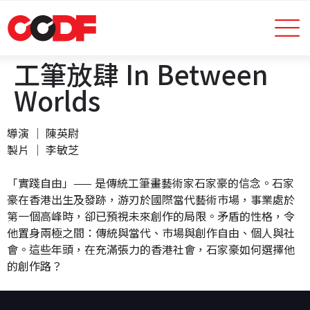
工筆放肆 In Between
Worlds
導演 │ 陳英尉
製片 │ 李敏芝
「實踐自由」—— 是傳統工筆畫藝術家石家豪的信念。石家
豪在香港出生及發跡，游刃於國際當代藝術巿場，事業處於
第一個高峰時，卻已預視未來創作的局限。矛盾的性格，令
他置身兩極之間：傳統與當代、巿場與創作自由、個人與社
會。這些年頭，在充滿張力的香港社會，石家豪如何選擇他
的創作路？