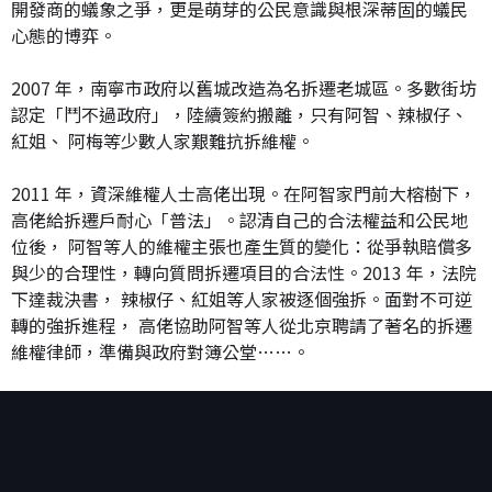
開發商的蟻象之爭，更是萌芽的公民意識與根深蒂固的蟻民
心態的博弈。
2007 年，南寧市政府以舊城改造為名拆遷老城區。多數街坊
認定「鬥不過政府」，陸續簽約搬離，只有阿智、辣椒仔、
紅姐、 阿梅等少數人家艱難抗拆維權。
2011 年，資深維權人士高佬出現。在阿智家門前大榕樹下，
高佬給拆遷戶耐心「普法」。認清自己的合法權益和公民地
位後， 阿智等人的維權主張也產生質的變化：從爭執賠償多
與少的合理性，轉向質問拆遷項目的合法性。2013 年，法院
下達裁決書， 辣椒仔、紅姐等人家被逐個強拆。面對不可逆
轉的強拆進程， 高佬協助阿智等人從北京聘請了著名的拆遷
維權律師，準備與政府對簿公堂……。