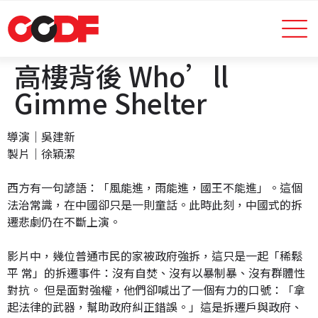
高樓背後 Who’ll
Gimme Shelter
導演｜吳建新
製片｜徐穎潔
西方有一句諺語：「風能進，雨能進，國王不能進」。這個
法治常識，在中國卻只是一則童話。此時此刻，中國式的拆
遷悲劇仍在不斷上演。
影片中，幾位普通市民的家被政府強拆，這只是一起「稀鬆
平 常」的拆遷事件：沒有自焚、沒有以暴制暴、沒有群體性
對抗。 但是面對強權，他們卻喊出了一個有力的口號：「拿
起法律的武器，幫助政府糾正錯誤。」這是拆遷戶與政府、