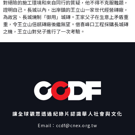
對絕險的施工環境和來自同行的質疑，他不得不克服難題，
證明自己。長城以內，出岸鎮的王立山一家世代經營磚廠，
為故宮、長城燒制「御用」城磚。王家父子在生意上矛盾重
重，令王立山倍感磚廠後繼無望。借喜峰口工程採購長城磚
之機，王立山對兒子進行了一次考驗。
讓全球觀眾透過紀錄片認識華人社會與文化
Email：
ccdf@cnex.org.tw