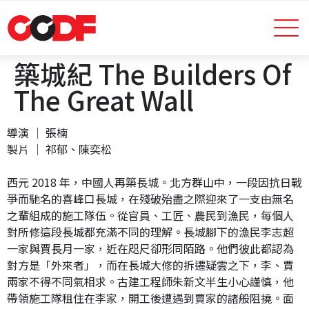
築城紀 The Builders Of
The Great Wall
導演 │ 張楠
製片 │ 祁郁、陳奕松
西元 2018 年，中國人再築長城。北方群山中，一段因抗日戰
爭而馳名的喜峰口長城，在殘破殆盡之際迎來了一支由無名
之輩組成的施工隊伍。從官員、工匠、農民到漁民，每個人
對所修這段長城都充滿不同的理解。長城腳下的漁民李志超
一家與賈長月一家，近在咫尺卻形同陌路。他們彼此都認為
對方是「外來者」，而在長城大修的拆遷疑雲之下，李、賈
兩家不得不同氣相求。古建工程師朱新文半生小心謹慎，他
帶領施工隊租住在李家，開工後遭遇到賈家的諸般阻撓。面