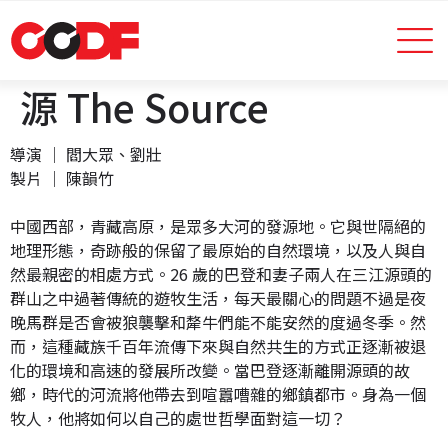
源 The Source
導演 │ 閻大眾、劉壯
製片 │ 陳韻竹
中國西部，青藏高原，是眾多大河的發源地。它與世隔絕的
地理形態，奇跡般的保留了最原始的自然環境，以及人與自
然最親密的相處方式。26 歲的巴登和妻子兩人在三江源頭的
群山之中過著傳統的遊牧生活，每天最關心的問題不過是夜
晚馬群是否會被狼襲擊和犛牛們能不能安然的度過冬季。然
而，這種藏族千百年流傳下來與自然共生的方式正逐漸被退
化的環境和高速的發展所改變。當巴登逐漸離開源頭的故
鄉，時代的河流將他帶去到喧囂嘈雜的鄉鎮都市。身為一個
牧人，他將如何以自己的處世哲學面對這一切？