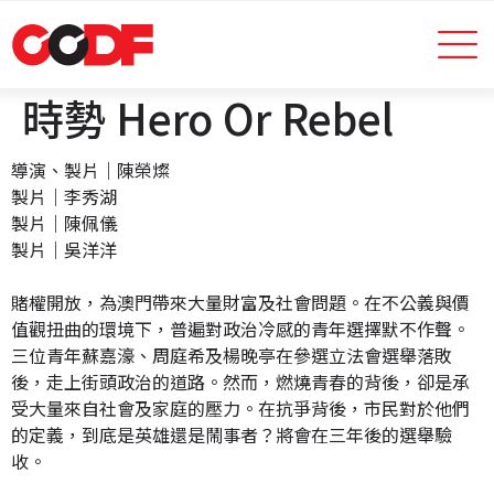
時勢 Hero Or Rebel
導演、製片｜陳榮燦
製片｜李秀湖
製片｜陳佩儀
製片｜吳洋洋
賭權開放，為澳門帶來大量財富及社會問題。在不公義與價
值觀扭曲的環境下，普遍對政治冷感的青年選擇默不作聲。
三位青年蘇嘉濠、周庭希及楊晚亭在參選立法會選舉落敗
後，走上街頭政治的道路。然而，燃燒青春的背後，卻是承
受大量來自社會及家庭的壓力。在抗爭背後，市民對於他們
的定義，到底是英雄還是鬧事者？將會在三年後的選舉驗
收。