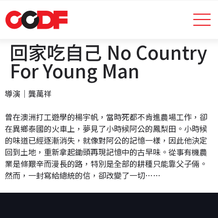
回家吃自己 No Country
For Young Man
導演｜龔萬祥
曾在澳洲打工遊學的楊宇帆，當時死都不肯進農場工作，卻
在異鄉泰國的火車上，夢見了小時候阿公的鳳梨田。小時候
的味道已經逐漸消失，就像對阿公的記憶一樣，因此他決定
回到土地，重新拿起鋤頭再現記憶中的古早味。從事有機農
業是條艱辛而漫長的路，特別是全部的耕種只能靠父子倆。
然而，一封寫給總統的信，卻改變了一切……