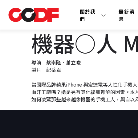
關於我
最新消
們
息
機器○人 Ma
導演│蔡崇隆、蕭立峻
製片│紀岳君
當國際品牌蘋果iPhone 與宏達電等人性化
血汗工廠嗎？還是另有其他複雜難解的因素。本
如何凌駕那些越來越像機器的手機工人，與自以