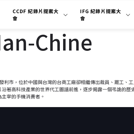
CCDF 紀錄片提案大
IFG 紀錄片提案大
會
會
n-Chine
手機大發利市，位於中國與台灣的台商工廠卻相繼傳出裁員、罷工、
片沿著高科技產業的世界代工圖譜前進，逐步揭露一個弔詭的歷
為主宰的手機消費者。