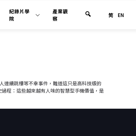
紀錄片學
產業觀
简
EN
全
院
察
站
搜
尋
工人連續跳樓等不幸事件，難道這只是高科技版的
史過程：這些越來越有人味的智慧型手機價值，是