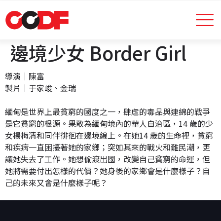
邊境少女 Border Girl
導演│陳富
製片│于家峻、金瑞
緬甸是世界上最貧窮的國度之一，肆虐的毒品與連綿的戰爭
是它貧窮的根源。果敢為緬甸境內的華人自治區，14 歲的少
女楊梅清和同伴徘徊在邊境線上。在她14 歲的生命裡，貧窮
和疾病一直困擾著她的家鄉；突如其來的戰火和難民潮，更
讓她失去了工作。她想偷渡出國，改變自己貧窮的命運，但
她將需要付出怎樣的代價？她身後的家鄉會是什麼樣子？自
己的未來又會是什麼樣子呢？