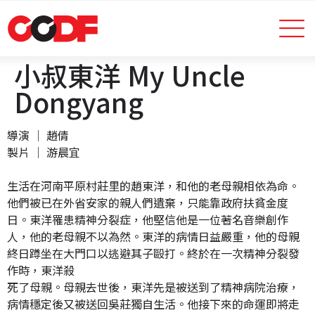
小叔東洋 My Uncle
Dongyang
導演 │ 趙倩
製片 │ 游晨宜
生活在河南平原村莊里的趙東洋，和他的老母親相依為命。
他們被已在外省安家的親人們遺棄，只能靠政府扶貧金度
日。東洋罹患精神分裂症，他堅信他是一位著名音樂創作
人，他的老母親不以為然。東洋的病情日益嚴重，他的母親
終日蹲坐在大門口以逃避其子毆打。終於在一次精神分裂發
作時，東洋殺
死了母親。母親去世後，東洋先是被送到了精神病院治療，
病情穩定後又被送回吳莊獨自生活。他接下來的命運即將走