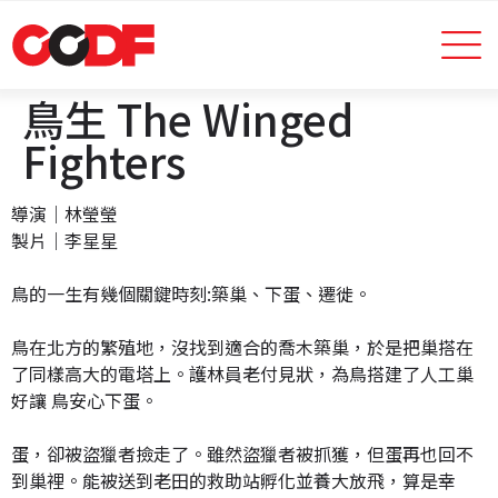
鳥生 The Winged
Fighters
導演｜林瑩瑩
製片｜李星星
鳥的一生有幾個關鍵時刻:築巢、下蛋、遷徙。
鳥在北方的繁殖地，沒找到適合的喬木築巢，於是把巢搭在
了同樣高大的電塔上。護林員老付見狀，為鳥搭建了人工巢
好讓 鳥安心下蛋。
蛋，卻被盜獵者撿走了。雖然盜獵者被抓獲，但蛋再也回不
到巢裡。能被送到老田的救助站孵化並養大放飛，算是幸