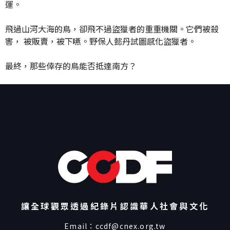
運。
飛過山河大海的鳥，卻飛不過盜獵者的重重機關。它們被殺
害， 被販賣，被下嚥。野保人懿丹試圖感化盜獵者。
最終，那些倖存的鳥能否抵達南方？
讓全球觀眾透過紀錄片認識華人社會與文化
Email：
ccdf@cnex.org.tw