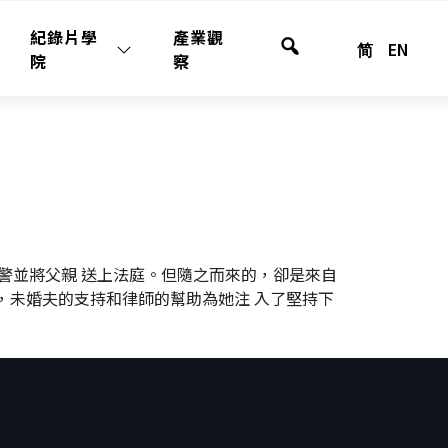
紀錄片學
產業觀
简
EN
全
院
察
站
搜
尋
報警並將父親 送上法庭。但隨之而來的，卻是來自
，未婚夫的支持和律師的幫助為她注 入了堅持下