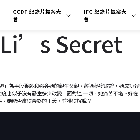
CCDF 紀錄片提案大
IFG 紀錄片提案大
會
會
Li’s Secret
經濟脅迫」為手段猥褻和強姦她的親生父親。經過秘密取證，她成功
度也似乎沒有發生多少改變。面對這 一切，她痛苦不堪。好在
供。她能否贏得最終的正義，並獲得解脫？