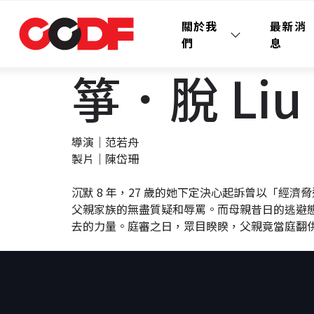
關於我
最新消
們
息
箏．脫 Liu 
導演｜范若舟
製片｜陳岱珊
沉默 8 年，27 歲的她下定決心起訴曾以「
父親家族的無盡質疑和辱罵。而母親昔日的逃避態
去的力量。庭審之日，眾目睽睽，父親竟當庭翻