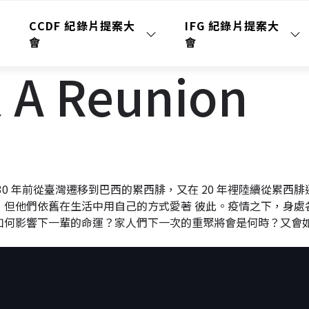
CCDF 紀錄片提案大
IFG 紀錄片提案大
會
會
 Reunion
0 年前從臺灣遷移到巴西的累西腓，又在 20 年裡陸續從累
，但他們依舊在生活中用自己的方式愛著 彼此。疫情之下，身處
如何影響下一輩的命運？家人們下一次的重聚將會是何時？又會