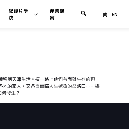
紀錄片學
產業觀
简
EN
全
院
察
站
搜
尋
西腓遷移到天津生活。這一路上他們有面對生存的艱
各地的家人，又各自面臨人生選擇的岔路口⋯⋯遷
如何發生？