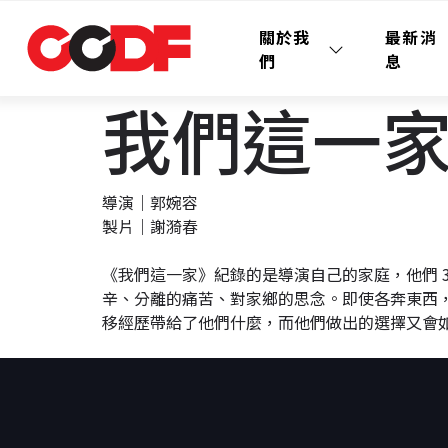
關於我
最新消
們
息
我們這一家 A
導演｜郭婉容
製片｜謝漪春
《我們這一家》紀錄的是導演自己的家庭，他們 3
辛、分離的痛苦、對家鄉的思念。即使各奔東西
移經歷帶給了他們什麼，而他們做出的選擇又會